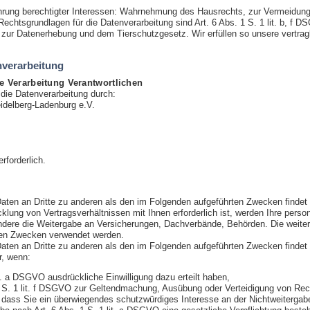
rung berechtigter Interessen: Wahrnehmung des Hausrechts, zur Vermeidung 
echtsgrundlagen für die Datenverarbeitung sind Art. 6 Abs. 1 S. 1 lit. b, f 
ur Datenerhebung und dem Tierschutzgesetz. Wir erfüllen so unsere vertrag
nverarbeitung
e Verarbeitung Verantwortlichen
die Datenverarbeitung durch:
eidelberg-Ladenburg e.V.
rforderlich.
Daten an Dritte zu anderen als den im Folgenden aufgeführten Zwecken findet n
cklung von Vertragsverhältnissen mit Ihnen erforderlich ist, werden Ihre pers
ondere die Weitergabe an Versicherungen, Dachverbände, Behörden. Die weit
nten Zwecken verwendet werden.
Daten an Dritte zu anderen als den im Folgenden aufgeführten Zwecken findet n
r, wenn:
it. a DSGVO ausdrückliche Einwilligung dazu erteilt haben,
1 S. 1 lit. f DSGVO zur Geltendmachung, Ausübung oder Verteidigung von Rech
dass Sie ein überwiegendes schutzwürdiges Interesse an der Nichtweitergabe