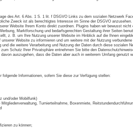
lage des Art. 6 Abs. 1 S. 1 lit. f DSGVO Links zu dem sozialen Netzwerk Fac
liche Zweck ist als berechtigtes Interesse im Sinne der DSGVO anzusehen. 
serer Website Ihrem Konto direkt zuordnen. Plugins haben wir bewusst nicht
erbung, Marktforschung und bedarfsgerechten Gestaltung ihrer Seiten benut
tellt, z. B. um Ihre Nutzung unserer Website im Hinblick auf die Ihnen eing
uf unserer Website zu informieren und um weitere mit der Nutzung verbundene 
nd die weitere Verarbeitung und Nutzung der Daten durch diese sozialen Ne
 zum Schutz Ihrer Privatsphäre entnehmen Sie bitte den Datenschutzhinweise
st davon auszugehen, dass die Daten aber auch in weiterem Umfang genutzt w
 folgende Informationen, sofern Sie diese zur Verfügung stellen:
z und/oder Mobilfunk)
ie Mitgliederverwaltung, Turnierteilnahme, Boxenmiete, Reitstundendurchführu
d
fizieren zu können;