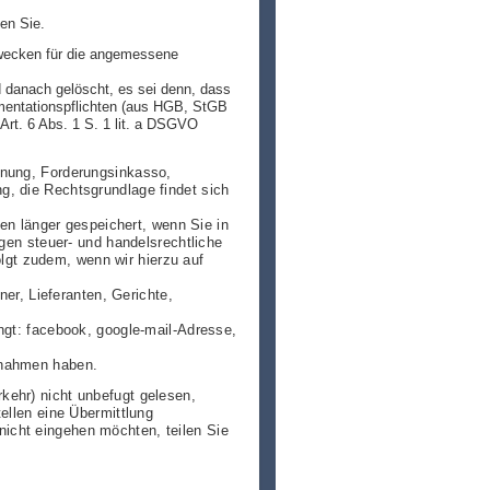
en Sie.
 Zwecken für die angemessene
 danach gelöscht, es sei denn, dass
umentationspflichten (aus HGB, StGB
Art. 6 Abs. 1 S. 1 lit. a DSGVO
hnung, Forderungsinkasso,
g, die Rechtsgrundlage findet sich
n länger gespeichert, wenn Sie in
igen steuer- und handelsrechtliche
gt zudem, wenn wir hierzu auf
r, Lieferanten, Gerichte,
ngt: facebook, google-mail-Adresse,
lnahmen haben.
kehr) nicht unbefugt gelesen,
ellen eine Übermittlung
icht eingehen möchten, teilen Sie