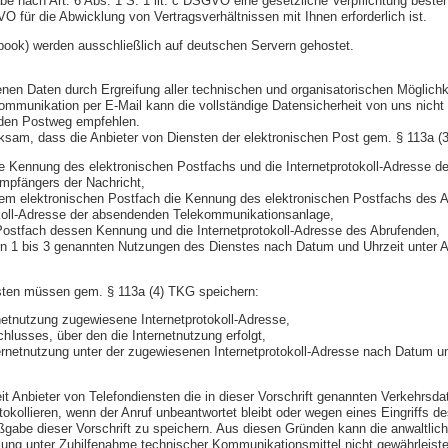
abe nach Art. 6 Abs. 1 S. 1 lit. c DSGVO eine gesetzliche Verpflichtung beste
VO für die Abwicklung von Vertragsverhältnissen mit Ihnen erforderlich ist.
ebook) werden ausschließlich auf deutschen Servern gehostet.
en Daten durch Ergreifung aller technischen und organisatorischen Möglichke
 Kommunikation per E-Mail kann die vollständige Datensicherheit von uns nicht
n den Postweg empfehlen.
ksam, dass die Anbieter von Diensten der elektronischen Post gem. § 113a (
ie Kennung des elektronischen Postfachs und die Internetprotokoll-Adresse 
mpfängers der Nachricht,
inem elektronischen Postfach die Kennung des elektronischen Postfachs des
okoll-Adresse der absendenden Telekommunikationsanlage,
 Postfach dessen Kennung und die Internetprotokoll-Adresse des Abrufenden,
rn 1 bis 3 genannten Nutzungen des Dienstes nach Datum und Uhrzeit unter 
nsten müssen gem. § 113a (4) TKG speichern:
netnutzung zugewiesene Internetprotokoll-Adresse,
lusses, über den die Internetnutzung erfolgt,
rnetnutzung unter der zugewiesenen Internetprotokoll-Adresse nach Datum u
t Anbieter von Telefondiensten die in dieser Vorschrift genannten Verkehrsdat
kollieren, wenn der Anruf unbeantwortet bleibt oder wegen eines Eingriffs d
gabe dieser Vorschrift zu speichern. Aus diesen Gründen kann die anwaltlich
ung unter Zuhilfenahme technischer Kommunikationsmittel nicht gewährleiste