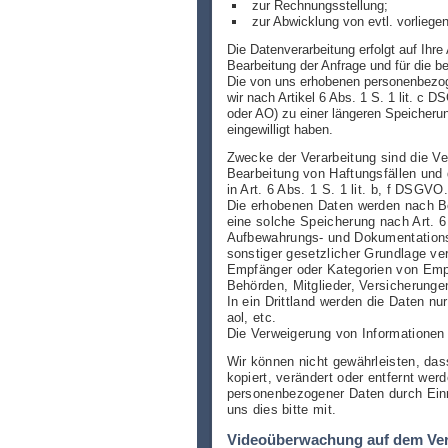
zur Rechnungsstellung;
zur Abwicklung von evtl. vorlie
Die Datenverarbeitung erfolgt auf Ihr
Bearbeitung der Anfrage und für die be
Die von uns erhobenen personenbezoge
wir nach Artikel 6 Abs. 1 S. 1 lit. 
oder AO) zu einer längeren Speicherun
eingewilligt haben.
Zwecke der Verarbeitung sind die Ve
Bearbeitung von Haftungsfällen und 
in Art. 6 Abs. 1 S. 1 lit. b, f DSGVO.
Die erhobenen Daten werden nach Be
eine solche Speicherung nach Art. 6 
Aufbewahrungs- und Dokumentationsp
sonstiger gesetzlicher Grundlage ver
Empfänger oder Kategorien von Empf
Behörden, Mitglieder, Versicherung
In ein Drittland werden die Daten n
aol, etc.
Die Verweigerung von Informationen
Wir können nicht gewährleisten, das
kopiert, verändert oder entfernt wer
personenbezogener Daten durch Einr
uns dies bitte mit.
Videoüberwachung auf dem Ver