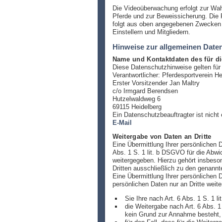
Die Videoüberwachung erfolgt zur Wah
Pferde und zur Beweissicherung. Die R
folgt aus oben angegebenen Zwecken z
Einstellern und Mitgliedern.
Hinweise zur allgemeinen Date
Name und Kontaktdaten des für di
Diese Datenschutzhinweise gelten für 
Verantwortlicher: Pferdesportverein H
Erster Vorsitzender Jan Maltry
c/o Irmgard Berendsen
Hutzelwaldweg 6
69115 Heidelberg
Ein Datenschutzbeauftragter ist nicht e
E-Mail
Weitergabe von Daten an Dritte
Eine Übermittlung Ihrer persönlichen 
Abs. 1 S. 1 lit. b DSGVO für die Abwi
weitergegeben. Hierzu gehört insbes
Dritten ausschließlich zu den genan
Eine Übermittlung Ihrer persönlichen 
persönlichen Daten nur an Dritte weite
Sie Ihre nach Art. 6 Abs. 1 S. 1 l
die Weitergabe nach Art. 6 Abs. 
kein Grund zur Annahme besteht, 