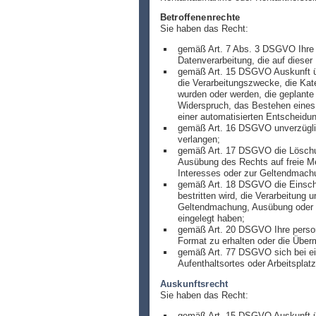
Betroffenenrechte
Sie haben das Recht:
gemäß Art. 7 Abs. 3 DSGVO Ihre ei
Datenverarbeitung, die auf dieser 
gemäß Art. 15 DSGVO Auskunft üb
die Verarbeitungszwecke, die Kat
wurden oder werden, die geplante
Widerspruch, das Bestehen eines 
einer automatisierten Entscheidun
gemäß Art. 16 DSGVO unverzüglich
verlangen;
gemäß Art. 17 DSGVO die Löschung
Ausübung des Rechts auf freie Mei
Interesses oder zur Geltendmachu
gemäß Art. 18 DSGVO die Einschrä
bestritten wird, die Verarbeitung
Geltendmachung, Ausübung oder V
eingelegt haben;
gemäß Art. 20 DSGVO Ihre persone
Format zu erhalten oder die Überm
gemäß Art. 77 DSGVO sich bei ein
Aufenthaltsortes oder Arbeitspla
Auskunftsrecht
Sie haben das Recht:
gemäß Art. 15 DSGVO Auskunft üb