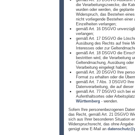
die Verarbeitungszwecke, die Kat
wurden oder werden, die geplante
Widerspruch, das Bestehen eines 
nicht vorliegende Bestehen einer 
Einzelheiten verlangen;
gemäß Art. 16 DSGVO unverzüglich
verlangen;
gemäß Art. 17 DSGVO die Löschung
Ausübung des Rechts auf freie Mei
Interesses oder zur Geltendmachu
gemäß Art. 18 DSGVO die Einschrä
bestritten wird, die Verarbeitung
Geltendmachung, Ausübung oder 
Verarbeitung eingelegt haben;
gemäß Art. 20 DSGVO Ihre persone
Format zu erhalten oder die Überm
gemäß Art. 7 Abs. 3 DSGVO Ihre ei
Datenverarbeitung, die auf dieser 
gemäß Art. 77 DSGVO sich bei ein
Aufenthaltsortes oder Arbeitsplat
Württemberg
- wenden.
Sofern Ihre personenbezogenen Daten 
das Recht, gemäß Art. 21 DSGVO Wider
sich aus Ihrer besonderen Situation e
Widerspruchsrecht, das ohne Angabe 
genügt eine E-Mail an
datenschutz@p