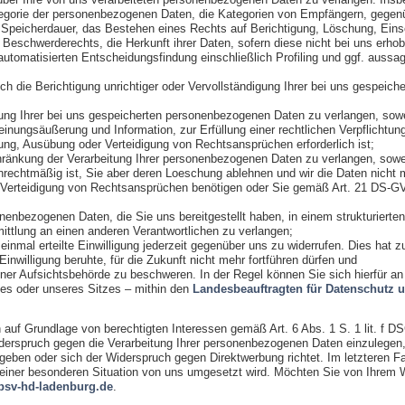
egorie der personenbezogenen Daten, die Kategorien von Empfängern, gegenü
 Speicherdauer, das Bestehen eines Rechts auf Berichtigung, Löschung, Eins
Beschwerderechts, die Herkunft ihrer Daten, sofern diese nicht bei uns erho
automatisierten Entscheidungsfindung einschließlich Profiling und ggf. aussa
 die Berichtigung unrichtiger oder Vervollständigung Ihrer bei uns gespeic
 Ihrer bei uns gespeicherten personenbezogenen Daten zu verlangen, soweit
nungsäußerung und Information, zur Erfüllung einer rechtlichen Verpflichtun
ng, Ausübung oder Verteidigung von Rechtsansprüchen erforderlich ist;
nkung der Verarbeitung Ihrer personenbezogenen Daten zu verlangen, soweit
 unrechtmäßig ist, Sie aber deren Loeschung ablehnen und wir die Daten nicht 
Verteidigung von Rechtsansprüchen benötigen oder Sie gemäß Art. 21 DS-G
nbezogenen Daten, die Sie uns bereitgestellt haben, in einem strukturiert
ittlung an einen anderen Verantwortlichen zu verlangen;
nmal erteilte Einwilligung jederzeit gegenüber uns zu widerrufen. Dies hat zur
Einwilligung beruhte, für die Zukunft nicht mehr fortführen dürfen und
er Aufsichtsbehörde zu beschweren. In der Regel können Sie sich hierfür an 
zes oder unseres Sitzes – mithin den
Landesbeauftragten für Datenschutz u
auf Grundlage von berechtigten Interessen gemäß Art. 6 Abs. 1 S. 1 lit. f D
spruch gegen die Verarbeitung Ihrer personenbezogenen Daten einzulegen, s
rgeben oder sich der Widerspruch gegen Direktwerbung richtet. Im letzteren Fa
einer besonderen Situation von uns umgesetzt wird. Möchten Sie von Ihrem
sv-hd-ladenburg.de
.