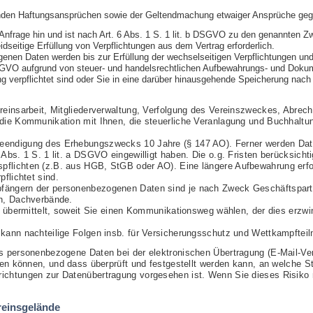
genden Haftungsansprüchen sowie der Geltendmachung etwaiger Ansprüche geg
e Anfrage hin und ist nach Art. 6 Abs. 1 S. 1 lit. b DSGVO zu den genannten
idseitige Erfüllung von Verpflichtungen aus dem Vertrag erforderlich.
nen Daten werden bis zur Erfüllung der wechselseitigen Verpflichtungen und
c DSGVO aufgrund von steuer- und handelsrechtlichen Aufbewahrungs- und Dok
g verpflichtet sind oder Sie in eine darüber hinausgehende Speicherung nach 
reinsarbeit, Mitgliederverwaltung, Verfolgung des Vereinszweckes, Abrec
die Kommunikation mit Ihnen, die steuerliche Veranlagung und Buchhaltun
endigung des Erhebungszwecks 10 Jahre (§ 147 AO). Ferner werden Date
Abs. 1 S. 1 lit. a DSGVO eingewilligt haben. Die o.g. Fristen berücksicht
flichten (z.B. aus HGB, StGB oder AO). Eine längere Aufbewahrung erfol
pflichtet sind.
ängern der personenbezogenen Daten sind je nach Zweck Geschäftspartne
en, Dachverbände.
ur übermittelt, soweit Sie einen Kommunikationsweg wählen, der dies erzwi
 kann nachteilige Folgen insb. für Versicherungsschutz und Wettkampftei
s personenbezogene Daten bei der elektronischen Übertragung (E-Mail-Ver
den können, und dass überprüft und festgestellt werden kann, an welche St
ichtungen zur Datenübertragung vorgesehen ist. Wenn Sie dieses Risiko n
einsgelände