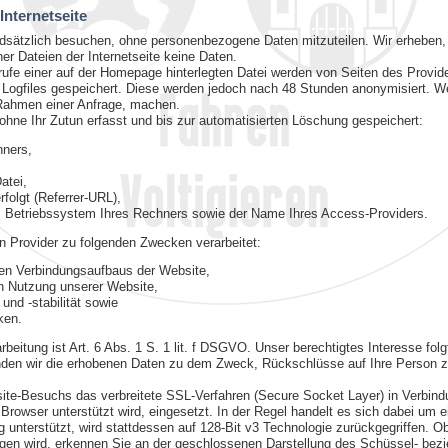
nternetseite
ndsätzlich besuchen, ohne personenbezogene Daten mitzuteilen. Wir erheben,
ner Dateien der Internetseite keine Daten.
fe einer auf der Homepage hinterlegten Datei werden von Seiten des Providers
 Logfiles gespeichert. Diese werden jedoch nach 48 Stunden anonymisiert. We
 Rahmen einer Anfrage, machen.
hne Ihr Zutun erfasst und bis zur automatisierten Löschung gespeichert:
ners,
atei,
rfolgt (Referrer-URL),
s Betriebssystem Ihres Rechners sowie der Name Ihres Access-Providers.
 Provider zu folgenden Zwecken verarbeitet:
sen Verbindungsaufbaus der Website,
n Nutzung unserer Website,
nd -stabilität sowie
ken.
beitung ist Art. 6 Abs. 1 S. 1 lit. f DSGVO. Unser berechtigtes Interesse fo
nden wir die erhobenen Daten zu dem Zweck, Rückschlüsse auf Ihre Person z
site-Besuchs das verbreitete SSL-Verfahren (Secure Socket Layer) in Verbind
rowser unterstützt wird, eingesetzt. In der Regel handelt es sich dabei um ei
 unterstützt, wird stattdessen auf 128-Bit v3 Technologie zurückgegriffen. O
tragen wird, erkennen Sie an der geschlossenen Darstellung des Schüssel- be