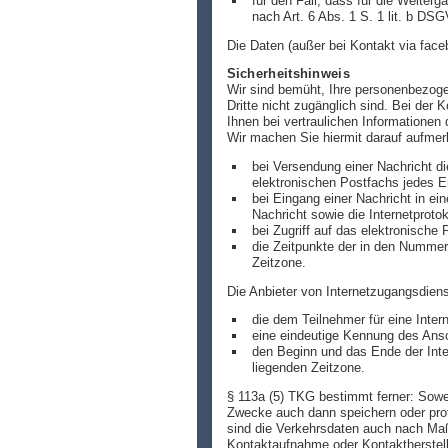
für den Fall, dass für die Weiterg
nach Art. 6 Abs. 1 S. 1 lit. b DSG
Die Daten (außer bei Kontakt via fac
Sicherheitshinweis
Wir sind bemüht, Ihre personenbezogen
Dritte nicht zugänglich sind. Bei der
Ihnen bei vertraulichen Informatione
Wir machen Sie hiermit darauf aufmer
bei Versendung einer Nachricht d
elektronischen Postfachs jedes E
bei Eingang einer Nachricht in e
Nachricht sowie die Internetprot
bei Zugriff auf das elektronische
die Zeitpunkte der in den Numme
Zeitzone.
Die Anbieter von Internetzugangsdie
die dem Teilnehmer für eine Inter
eine eindeutige Kennung des Ansch
den Beginn und das Ende der Inte
liegenden Zeitzone.
§ 113a (5) TKG bestimmt ferner: Sowei
Zwecke auch dann speichern oder proto
sind die Verkehrsdaten auch nach Maß
Kontaktaufnahme oder Kontaktherstell