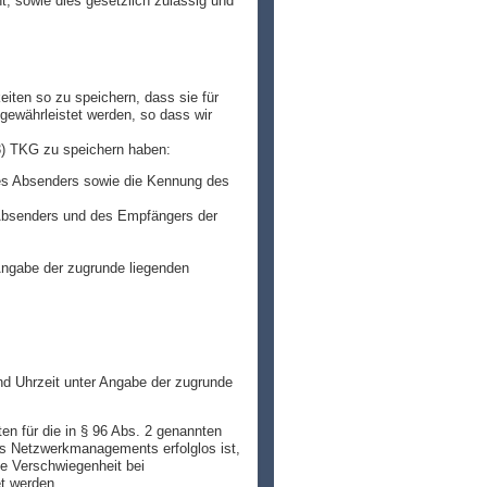
ht, sowie dies gesetzlich zulässig und
iten so zu speichern, dass sie für
 gewährleistet werden, so dass wir
3) TKG zu speichern haben:
des Absenders sowie die Kennung des
 Absenders und des Empfängers der
Angabe der zugrunde liegenden
nd Uhrzeit unter Angabe der zugrunde
en für die in § 96 Abs. 2 genannten
es Netzwerkmanagements erfolglos ist,
e Verschwiegenheit bei
t werden.