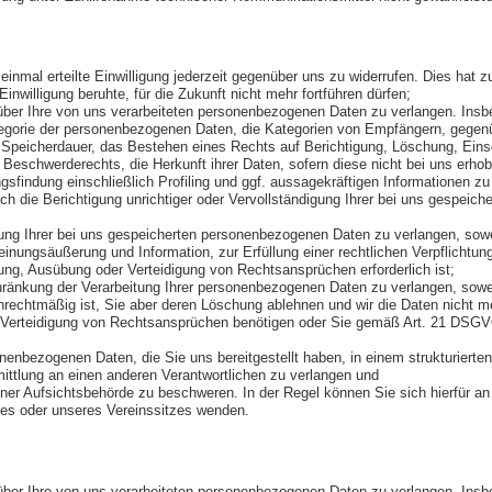
nmal erteilte Einwilligung jederzeit gegenüber uns zu widerrufen. Dies hat zu
Einwilligung beruhte, für die Zukunft nicht mehr fortführen dürfen;
er Ihre von uns verarbeiteten personenbezogenen Daten zu verlangen. Insb
egorie der personenbezogenen Daten, die Kategorien von Empfängern, gegenü
 Speicherdauer, das Bestehen eines Rechts auf Berichtigung, Löschung, Eins
Beschwerderechts, die Herkunft ihrer Daten, sofern diese nicht bei uns erh
gsfindung einschließlich Profiling und ggf. aussagekräftigen Informationen zu
 die Berichtigung unrichtiger oder Vervollständigung Ihrer bei uns gespeic
 Ihrer bei uns gespeicherten personenbezogenen Daten zu verlangen, soweit
nungsäußerung und Information, zur Erfüllung einer rechtlichen Verpflichtun
ng, Ausübung oder Verteidigung von Rechtsansprüchen erforderlich ist;
nkung der Verarbeitung Ihrer personenbezogenen Daten zu verlangen, soweit
 unrechtmäßig ist, Sie aber deren Löschung ablehnen und wir die Daten nicht m
erteidigung von Rechtsansprüchen benötigen oder Sie gemäß Art. 21 DSGVO
nbezogenen Daten, die Sie uns bereitgestellt haben, in einem strukturiert
ittlung an einen anderen Verantwortlichen zu verlangen und
er Aufsichtsbehörde zu beschweren. In der Regel können Sie sich hierfür an 
tzes oder unseres Vereinssitzes wenden.
er Ihre von uns verarbeiteten personenbezogenen Daten zu verlangen. Insb