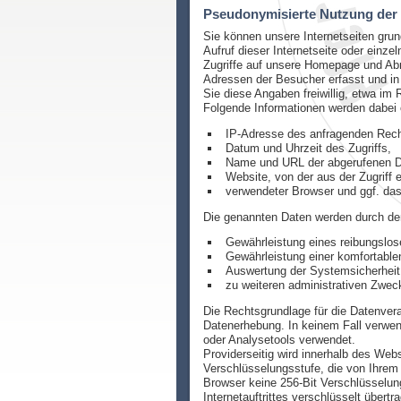
Pseudonymisierte Nutzung der I
Sie können unsere Internetseiten gru
Aufruf dieser Internetseite oder einzel
Zugriffe auf unsere Homepage und Abru
Adressen der Besucher erfasst und in
Sie diese Angaben freiwillig, etwa im
Folgende Informationen werden dabei o
IP-Adresse des anfragenden Rech
Datum und Uhrzeit des Zugriffs,
Name und URL der abgerufenen D
Website, von der aus der Zugriff e
verwendeter Browser und ggf. da
Die genannten Daten werden durch den
Gewährleistung eines reibungslo
Gewährleistung einer komfortable
Auswertung der Systemsicherheit u
zu weiteren administrativen Zwec
Die Rechtsgrundlage für die Datenverar
Datenerhebung. In keinem Fall verwe
oder Analysetools verwendet.
Providerseitig wird innerhalb des Web
Verschlüsselungsstufe, die von Ihrem B
Browser keine 256-Bit Verschlüsselung
Internetauftrittes verschlüsselt über