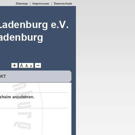
Sitemap
Impressum
Datenschutz
|
|
AKT
tzheim anzufahren.